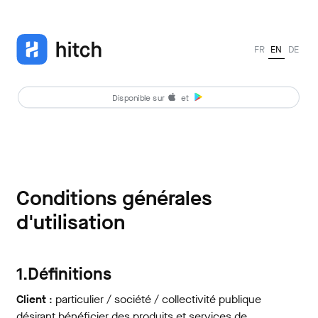
FR
EN
DE
Disponible sur
et
Conditions générales
d'utilisation
1.Définitions
Client
: particulier / société / collectivité publique
désirant bénéficier des produits et services de